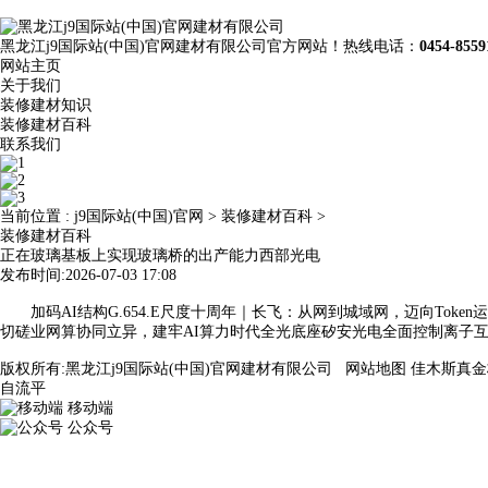
黑龙江j9国际站(中国)官网建材有限公司官方网站！热线电话：
0454-8559
网站主页
关于我们
装修建材知识
装修建材百科
联系我们
当前位置 :
j9国际站(中国)官网
>
装修建材百科
>
装修建材百科
正在玻璃基板上实现玻璃桥的出产能力西部光电
发布时间:2026-07-03 17:08
加码AI结构G.654.E尺度十周年｜长飞：从网到城域网，迈向Toke
切磋业网算协同立异，建牢AI算力时代全光底座矽安光电全面控制离子
版权所有:黑龙江j9国际站(中国)官网建材有限公司
网站地图
佳木斯真金
自流平
移动端
公众号