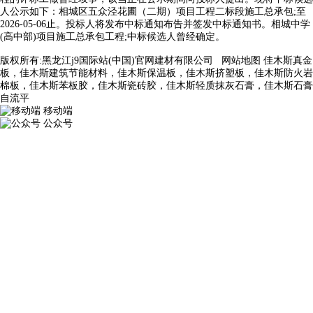
人公示如下：相城区五众泾花圃（二期）项目工程二标段施工总承包;至
2026-05-06止。投标人将发布中标通知布告并签发中标通知书。相城中学
(高中部)项目施工总承包工程;中标候选人曾经确定。
版权所有:黑龙江j9国际站(中国)官网建材有限公司
网站地图
佳木斯真金
板，佳木斯建筑节能材料，佳木斯保温板，佳木斯挤塑板，佳木斯防火岩
棉板，佳木斯苯板胶，佳木斯瓷砖胶，佳木斯轻质抹灰石膏，佳木斯石膏
自流平
移动端
公众号