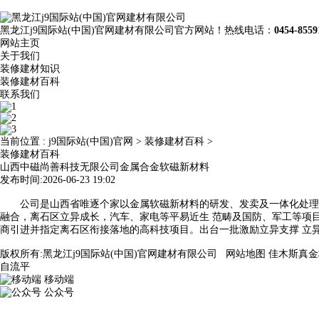
黑龙江j9国际站(中国)官网建材有限公司官方网站！热线电话：
0454-8559
网站主页
关于我们
装修建材知识
装修建材百科
联系我们
当前位置 :
j9国际站(中国)官网
>
装修建材百科
>
装修建材百科
山西中磁尚善科技无限公司金属合金软磁新材料
发布时间:2026-06-23 19:02
公司是山西省唯逐个家以金属软磁新材料的研发、发卖及一体化处理办
融合，离石区立异成长，汽车、家电等平易近生 范畴及国防、军工等项
商引进并指定离石区衔接落地的高科技项目。出台一批激励立异支撑 立
版权所有:黑龙江j9国际站(中国)官网建材有限公司
网站地图
佳木斯真金
自流平
移动端
公众号