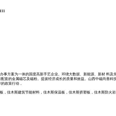
111
事方案为一体的国度高新手艺企业。环绕大数据、新能源、新材 料及先
目配套的金属磁芯及磁粉。提拔经济成长的质量和效益。山西中磁尚善科技
异的政策行动，
板，佳木斯建筑节能材料，佳木斯保温板，佳木斯挤塑板，佳木斯防火岩