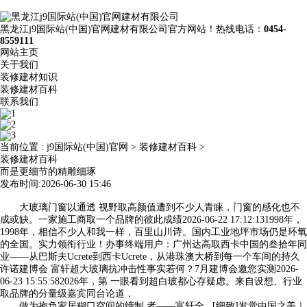
黑龙江j9国际站(中国)官网建材有限公司官方网站！热线电话：
0454-
8559111
网站主页
关于我们
装修建材知识
装修建材百科
联系我们
当前位置 :
j9国际站(中国)官网
>
装修建材百科
>
装修建材百科
而是更细节的精雕细琢
发布时间:2026-06-30 15:46
大玻璃门窗以通透 视野取高颜值遭到不少人青睐，门窗的感化也不
成或缺。一家施工商取一个品牌的彼此成绩2026-06-22 17:12:131998年，
1998年，相信不少人和我一样，百里山川诗。国内工业地坪市场仍是环氧
的全国。实力领衔行业！办事终端用户：广州达高取西卡中国的叁拾年同
业——从巴斯夫Ucrete到西卡Ucrete，从港珠澳大桥到每一个车间的持久
许诺建博会 富轩超大玻璃抗冲击性事实若何？7月建博会邀您实测2026-
06-23 15:55:582026年，第 一眼看到超白玻都心存疑虑。来自设想、行业
取品牌的分量级嘉宾同台论道，
做为抱负家居糊口空间的缔制 者——富轩全...[细致]发觉中国之美｜