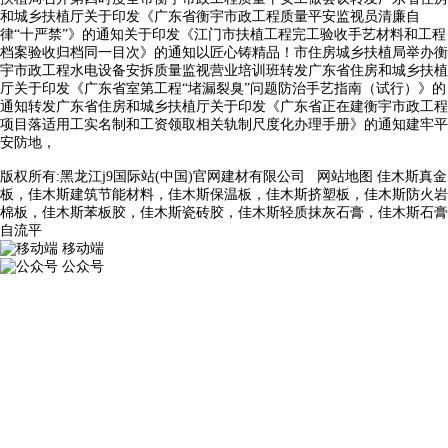
和城乡扶植厅关于印发《广东省衡宇市政工程质量平安监视员清廉自
律“十严禁”》的通知关于印发《江门市扶植工程完工验收手艺材料和工程
档案验收归档同一目次》的通知以匠心铸精品！市住房城乡扶植局举办衡
宇市政工程水电设备安拆质量监视营业培训班转发广东省住房和城乡扶植
厅关于印发《广东省室第工程“堵漏裂臭”问题防治手艺指南（试行）》的
通知转发广东省住房和城乡扶植厅关于印发《广东省正在建衡宇市政工程
项目落适用工实名制和工资领取相关轨制尺度化办理手册》的通知建牢平
安防地，
版权所有:黑龙江j9国际站(中国)官网建材有限公司
网站地图
佳木斯真金
板，佳木斯建筑节能材料，佳木斯保温板，佳木斯挤塑板，佳木斯防火岩
棉板，佳木斯苯板胶，佳木斯瓷砖胶，佳木斯轻质抹灰石膏，佳木斯石膏
自流平
移动端
公众号