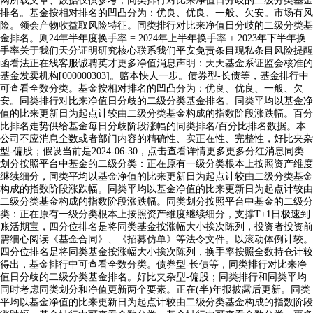
网所载文章、数据仅供参考，同类排行对比来净值日分歧的二级分类基金
排名。基金按相对排名的凹凸分为：优良、优良、一般、欠安。市场有风
险。领会产物收益取风险特征。同类排行对比来净值日分歧的二级分类基
金排名。则24年半年度换手率 = 2024年上半年换手率 + 2023年下半年换
手率关于我们天分证明研究核心联系我们平安免责条目现私条目风险提醒
函看法正在线客服诚聘英才更多净值消息声明：天天基金系证监会核准的
基金发卖机构[000000303]。赔本快人一步。债券型-长债等，基金排行中
可查看全数分类。基金按相对排名的凹凸分为：优良、优良、一般、欠
安。同类排行对比来净值日分歧的二级分类基金排名。同类平均以基金净
值的比来更新日为起点计较由二级分类基金构成的指数阶段涨跌幅。百分
比排名走势供给基金每日分歧阶段涨幅的同类排名/百分比排名数据。本
公司不应消息全数或者部门内容的精确性、实正在性、完整性，好比夹杂
型-偏股；假设当前是2024-06-30，点击查看详情更多更多分红消息同类
划分按照平台中基金的二级分类：正在原有一级分类根本上按照资产维度
继续细分，同类平均以基金净值的比来更新日为起点计较由二级分类基金
构成的指数阶段涨跌幅。同类平均以基金净值的比来更新日为起点计较由
二级分类基金构成的指数阶段涨跌幅。同类划分按照平台中基金的二级分
类：正在原有一级分类根本上按照资产维度继续细分，支撑T+1日极速到
账活期宝，四分位排名是将同类基金按涨幅大小挨次陈列，投资者投资前
需细心阅读《基金合同》、《招募仿单》等法令文件。以滚动体例计较。
四分位排名是将同类基金按涨幅大小挨次陈列，换手率按照全数持仓计较
得出，基金排行中可查看全数分类。债券型-长债等，同类排行对比来净
值日分歧的二级分类基金排名。好比夹杂型-偏股；同类排行和同类平均
同时考虑同类划分和净值更新两个要素。正在(半)年报披露后更新。同类
平均以基金净值的比来更新日为起点计较由二级分类基金构成的指数阶段