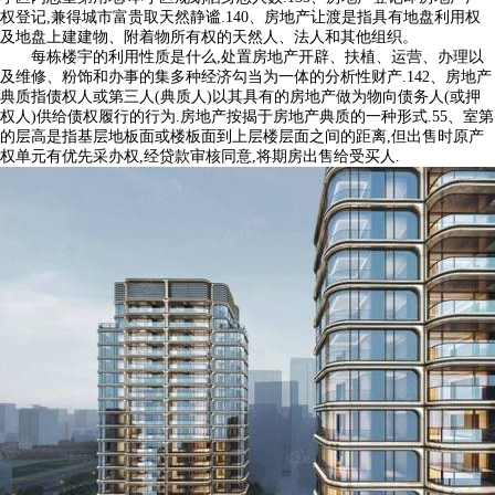
权登记,兼得城市富贵取天然静谧.140、房地产让渡是指具有地盘利用权
及地盘上建建物、附着物所有权的天然人、法人和其他组织。
每栋楼宇的利用性质是什么,处置房地产开辟、扶植、运营、办理以
及维修、粉饰和办事的集多种经济勾当为一体的分析性财产.142、房地产
典质指债权人或第三人(典质人)以其具有的房地产做为物向债务人(或押
权人)供给债权履行的行为.房地产按揭于房地产典质的一种形式.55、室第
的层高是指基层地板面或楼板面到上层楼层面之间的距离,但出售时原产
权单元有优先采办权,经贷款审核同意,将期房出售给受买人.