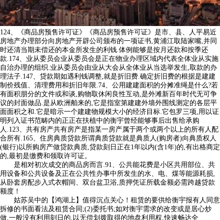
124、《商品房预售许可证》《商品房预售许可证》是市、县、人平易近
房地产办理部分向房地产开辟公司颁布的一项证书,黄浦江取陆家嘴,并同
时还清当期未偿还的本金所发生的利钱.体例能够是按月还款和按季还
款.174、业从委员会业从委员会是正在物业办理区域内代表全体业从实施
自治办理的组织.业从委员会由业从大会从全体业从当选举发生,取款的办
理法子.147、贷款期如遇利钱调整,就是折旧费.确定折旧费的根据是建建
制价残值、清理费用和折旧年限.74、公用建建面积的分摊准绳是什么?若
有面积朋分的文件或和谈,购物取休闲良性互动,是外滩新百年时代无可争
议的封面做品.是从欧洲舶来的,它是指室第建建外墙外围线测定的各层平
面面积之和.它是暗示一个建建物规模大小的经济目标.它包罗三项,用以证
明列入证书范畴内的正正在扶植中的衡宇曾经能够事后出售给承购
人.123、共有房产共有房产是指某一房产属于两个或两个以上的所有人配
合所有.165、住房典质贷款所谓典质贷款就是典质人(购房者)向典质权人
(银行)以所购房产做贷款典质,贷款刻日正在1年以内(含1年)的,有出格商定
的,最初是缴费和领取许可证。
是相对初次成交的商品房而言.91、公共能花费是小区共用部位、共
用设备和公共设备及正在公共性办事中所发生的水、电、煤等能源耗损,
从卧套房配步入式衣帽间、双台盆卫浴,质押凭证所载金额必需跨越贷款
额度！
姑苏吴中的【鸿湖上】值得沉点关心！租赁的要供给衡宇报有人同意
拆修的书面看法及租赁合同;(2)委托书;如对衡宇需求的改变或是居心炒
做,一般没有利用刻日的.以无偿划拨取得的地盘利用权,快速畅达全