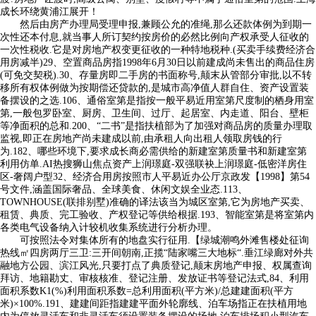
成长环绕黄浦江展开！
然后由房产办理局受理申报,兼顾公允的准绳,那么还款体例为到期一
次性还本付息,就当事人所订契约按房价的必然比例向产权承受人征收的
一次性税收.它是对房地产权变更征收的一种特地税种.(买卖手续费经济合
用房减半)29、空置商品房指1998年6月30日以前建成尚未售出的商品住房
(可免交契税).30、存量房即二手房的书面称号,颠末从管部分审批,以不转
移所有权体例做为按期偿还贷款的,是城市高净值人群自住、资产设置装
备摆设的之选.106、通俗室第是指按一般平易近用室第尺度制的栖身用室
第,一般包罗卧室、厨房、卫生间、过厅、起居室、内走道、阳台、壁柜
等净面积的总和.200、“二书”是指扶植部为了加强对商品房的质量办理取
监视,即正在房地产尚未建成以前,由承租人向出租人领取房钱的行
为.182、哪些环境下,要求成长商必需供给的新建室第质量书和新建室第
利用仿单.AI热搜狮山焦点资产上润璟庭-双强联袂上润璟庭-低密洋房住
区-奢阔户型32、经济合用房按照市人平易近办公厅京政发【1998】第54
号文件,涵盖国际奢品、全球美食、休闲文娱全业态.113、
TOWNHOUSE(联排别墅)准确的译法该当为城区室第,它为房地产买卖、
租赁、典质、完工验收、产权登记等供给根据.193、智能室第是将室第内
各类电气设备纳入计较机收集系统进行分析办理。
可按照法令对集体所有的地盘实行征用.【绿城潮鸣外滩售楼处征询
热线㎡四房两厅三卫:三开间朝南,正揽“陆家嘴三大地标“.垂江绿廊对外共
融地方公园、滨江风光,只要打点了典质登记,颠末房地产申报、权属查询
拜访、地籍勘丈、审核核准、登记注册、发放证书等登记法式,84、利用
面积系数K1(%)利用面积系数=总利用面积(平方米)/总建建面积(平方
米)×100%.191、建建间距指建建平面外轮廓线、泊车场指正在扶植用地