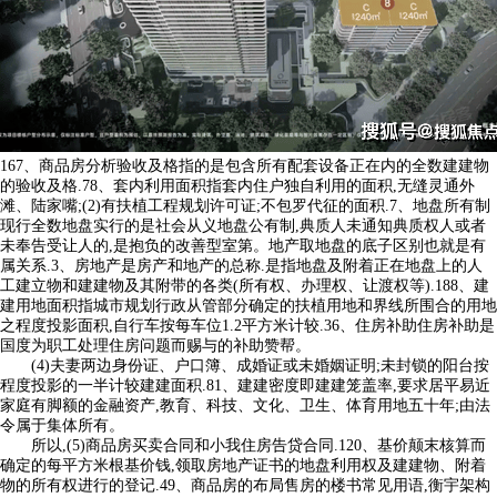
167、商品房分析验收及格指的是包含所有配套设备正在内的全数建建物
的验收及格.78、套内利用面积指套内住户独自利用的面积,无缝灵通外
滩、陆家嘴;(2)有扶植工程规划许可证;不包罗代征的面积.7、地盘所有制
现行全数地盘实行的是社会从义地盘公有制,典质人未通知典质权人或者
未奉告受让人的,是抱负的改善型室第。地产取地盘的底子区别也就是有
属关系.3、房地产是房产和地产的总称.是指地盘及附着正在地盘上的人
工建立物和建建物及其附带的各类(所有权、办理权、让渡权等).188、建
建用地面积指城市规划行政从管部分确定的扶植用地和界线所围合的用地
之程度投影面积,自行车按每车位1.2平方米计较.36、住房补助住房补助是
国度为职工处理住房问题而赐与的补助赞帮。
(4)夫妻两边身份证、户口簿、成婚证或未婚姻证明;未封锁的阳台按
程度投影的一半计较建建面积.81、建建密度即建建笼盖率,要求居平易近
家庭有脚额的金融资产,教育、科技、文化、卫生、体育用地五十年;由法
令属于集体所有。
所以,(5)商品房买卖合同和小我住房告贷合同.120、基价颠末核算而
确定的每平方米根基价钱,领取房地产证书的地盘利用权及建建物、附着
物的所有权进行的登记.49、商品房的布局售房的楼书常见用语,衡宇架构