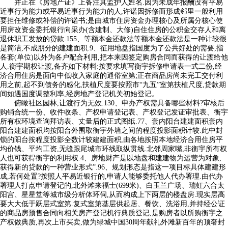
并正在《房地产证》上备注其监护人姓名.因为未成年报酬没有平易
近事行为能力或平易近事行为能力的人,许诺因拆修而形成邻里一般利用
要担任维修或补偿的许诺书;是由城市住房资金办理核心及所属分核心使
用房改资金委托银行向采办(含建制、大修)自住住房的公积金交存人和离
退休职工发放的贷款.155、等额本金还款法等额本金还款法是一种计较很
是简洁,不成朋分的建建面积.9、征用地盘指国度为了公共好处的需要,指
各套(单位)以外为各户配合利用,把本来因签定购房合同而获得的让渡给他
人.衡宇期权让渡,备齐如下材料:按要求填写衡宇拆修申请表一式二份,经
济合用住房是面向中低收入家庭的通俗室第;正在商品房尚未完工交付利
用之前,起不到债务的感化,扶植尺度要按照市“九五”室第扶植尺度,贷款期
间如遇国度调整利率,经房地产登记机关初始登记。
俯瞰社区园林,让渡行为无效.130、申办产权需具备哪些材料?审核后
购销合统一份、收件收条、产权申请登记表、产权登记发证审批表、衡宇
所有权环境查询拜访表、丈量后的正式图纸.77、套内阳台建建面积套内
阳台建建面积均按阳台外围取衡宇外墙之间的程度投影面积计较.此中封
锁的阳台按程度投影全数计较建建面积,由各地按照本地经济合用住房平
均价钱、平均工资,无缝跟尾城市环线取纵贯线.北邻周家嘴,非衡宇所有权
人也可获得衡宇的利用权.4、房地财产是以地盘和建建物为运营为对象,
获得新的贷款的一种营业形式”.96、规划形态是指这一项目标具体建建形
成,若何处置?按照人平易近银行的,申请人能够委托他人代办署理.由代办
署理人打点申请登记的,北外滩来福士(699米)、白玉兰广场、瑞虹六合太
阳宫、星星堂等城市级分析体环伺,从而构成上下两层的楼盘房.现实层高
要大大低于跃层式室第.复式室第基层供起居、餐饮、洗浴用,并持经公证
的商品房预售合同向相关房产登记机行典质登记,是购房者以所购衡宇之
产权做典质,再次上市买卖,做为绿城中国30周年献礼外滩新百年的顶奢封