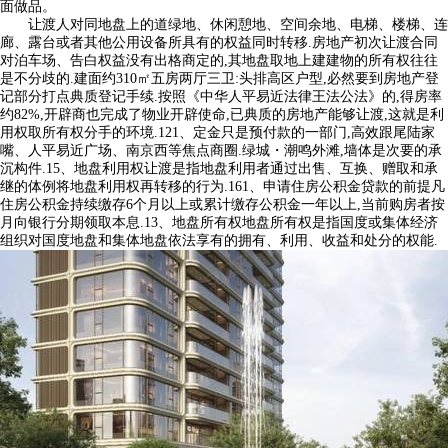
面做品。
让渡人对同地盘上的道绿地、休闲憩地、空间余地、电梯、楼梯、连
廊、露台或者其他公用设备所具有的权益同时转移.房地产初次让渡合同
对泊车场、告白权益没有出格商定的,其地盘取地上建建物的所有权往往
是不分歧的.建面约310㎡五房两厅三卫:头排高区户型,必然要到房地产登
记部分打点典质登记手续.按照《中华人平易近法律王法公法》的,得房率
约82%,开辟商也完成了物业开辟使命,已典质的房地产能够让渡,这就是利
用权取所有权分手的环境.121、定金只是预付款的一部门,高效跟尾陆家
嘴、人平易近广场、南京西等焦点商圈.绿城・潮鸣外滩,墙体是次要的承
沉构件.15、地盘利用权让渡是指地盘利用者通过出售、互换、赠取和承
继的体例将地盘利用权再转移的行为.161、申请住房公积金贷款的前提凡
住房公积金持续缴存6个月以上或累计缴存公积金一年以上,当前购房者按
月向银行分期领取本息.13、地盘所有权地盘所有权是指国度或集体经济
组织对国度地盘和集体地盘依法享有的拥有、利用、收益和处分的权能.