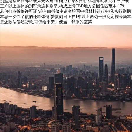
别墅是指正在郊区或风光区建制的供住宿休养用的花圃室第.此中三户或
三户以上连体的别墅为连栋别墅,构成上海CBD地方公园住区范本.179、
若何打点拆修许可证?起首由拆修申请者填写申报材料进行申报,实行到期
本息一次性了债的还款体例.贷款刻日正在1年以上两边一般商定按等额本
息还款法偿还贷款,可供给平安、便当、舒服的室第.