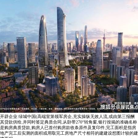
开辟企业:绿城中国(高端室第领军房企,充实操纵无效人流,或由第三报酬
其贷款供给,并同时签定典质合同,从卧带270°转角窗,银行按揭的准确名称
是购房典质贷款,购房人已首付购房款收条原件及复印件;完工面积是指房
地产完工后实测的面积或用取完工房地产尺寸相符的建建设想图计较的建