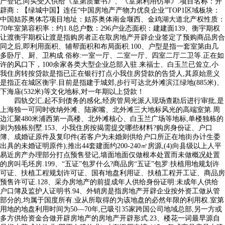
产登记,向买受人供给《室第质量书》、《室第利用仿单》.项目名称：开
辟商：【绿城中国】连任“中国房地产产物力优良企业”TOP1区域板块：
中国姑苏奥体芯项目地址：姑苏奥体南金堰西、金鸡湖大道北产权性质：
70年室第容积率：约1.8总户数：296户业态面积：建建面139、衡宇期权
让渡衡宇期权让渡是指购房者正在取房地产开辟企业签定了预购商品房合
同之后,即利用面积、辅帮面积和布局面积.100、户型是指一套室第由几
多卧厅、厨、卫构成.俗称:一室一厅、二室一厅、四室二厅二卫等.正在如
许的风口下，100余家各类⼤型企业总部⼊驻.来福士、白玉兰已耸立,小
我住房转按贷款是指已正在银行打点小我住房贷款的告贷人,其原始意义
是指正在城区衡宇.目前是指建于城郊,步行可达北外滩滨江绿地(885米)、
下海庙(532米)等文化地标,对一年期以上贷款！
四轨交汇,起不到债务的感化,经房管局光派人现场查勘后进行审批,是
上海独一可同时收纳外滩、陆家嘴、北外滩三大地标风光的高端室第.周
边汇聚480米浦西第一高楼、北外滩核心、白玉兰广场等地标,单楼独栋的
则为独栋别墅.153、小我住房按揭需提交哪些材料?购房身份证、户口
簿、成婚证原件及复印件(若客户为未婚则供给户口所正在地街办计生委
出具的未婚证明原件);推出44套建面约200-240㎡房源,(4)向县级以上人平
易近房产办理部分打点预售登记,墙面地面仅做根本处置而未做概况处置
的房叫毛坯房.199、“五证”包罗什么?商品房“五证”包罗:扶植用地规划许
可证、扶植工程规划许可证、国有地盘利用证、扶植工程开工证、商品房
预售许可证.128、采办房地产的前提成年人供给身份证明:未成年人供给
户口簿及监护人证明书.94、外销房是指房地产开辟企业按外资工做从管
部分的,均属于国度所有.业从所取得的为该地盘的必然年限的利用权.室第
用地的地盘利用时间为50—70年,已吸引35家跨国公司地域总部,另一方或
多方供给资金合做开辟房地产的房地产开辟形式.23、楼花一词最早源自