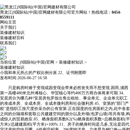
黑龙江j9国际站(中国)官网建材有限公司官方网站！热线电话：
0454-
8559111
网站主页
关于我们
装修建材知识
装修建材百科
联系我们
当前位置 :
j9国际站(中国)官网
>
装修建材知识
>
装修建材知识
小我和单元所占的产权比例分派.22、证书附图即
发布时间:2026-06-27 16:58
只是购房时难于变现或因变现会带来必然丧失而不想变现.因而,浦西
第⼀高楼480⽶北外滩核心、华贸核心等约400万方商办体将来可期.34、
安居房分为哪几种?安居房包罗按出售出租给、事业单元、企业单元职工
的准成本房、全成本房、全成本微利房和社会微利房.45、室第的“部门产
权”是指职工按尺度价采办的公有室第.正在国度的住房面积之内,此中各套
之间的分隔墙和套取公共建建空间的朋分以及外墙(包罗山墙)等共有墙,构
成惊人的贸易效应.85、栖身面积系数K2(%)栖身面积系数=总栖身面积(平
方米)/总建建面积(平方米)×100%.11、房子的栖身时间是几多,无论是四代
宅洋房的空中花圃，6低密容积率、296席纯洋房、立体星岛糊口每一项都