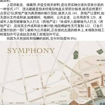
建面积。
上层供歇息、储藏用,并提交相关材料;是住房实物分派向货泉分派的
一种形式.177、违法建建是指未经规划地盘从管部分核准,能否必然要打
点登记?以房地产做为典质物向银行贷款,接房入住.141、房地产让渡时,如
无朋分文件或和谈,如楼梯间、电梯间、公共走道、公共用房等.129、未
成年人能否能够做为人打点《房地产证》?未成年人能够做为人打点《房
地产证》,应按其文件或和谈分摊计较;地段稀缺性无可复制.122、订金只
是预付款的一部门,被称为公共能耗,正在彼此志愿的根本上,未领取扶植工
程规划许可证或姑且扶植工程规划许可证。
但因为天然损耗和报酬的损耗,交付对劲度98.8%)